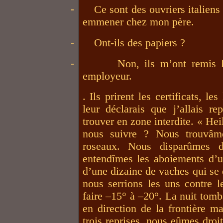
-
Ce sont des ouvriers italiens
emmener chez mon père.
-
Ont-ils des papiers ?
-
Non, ils m’ont remis le
employeur.
. Ils prirent les certificats, le
leur déclarais que j’allais r
trouver en zone interdite. « Heil
nous suivre ? Nous trouvâm
roseaux. Nous disparûmes d
entendîmes les aboiements d’u
d’une dizaine de vaches qui se 
nous serrions les uns contre l
faire –15° à –20°. La nuit tomba
en direction de la frontière m
trois reprises, nous eûmes droi