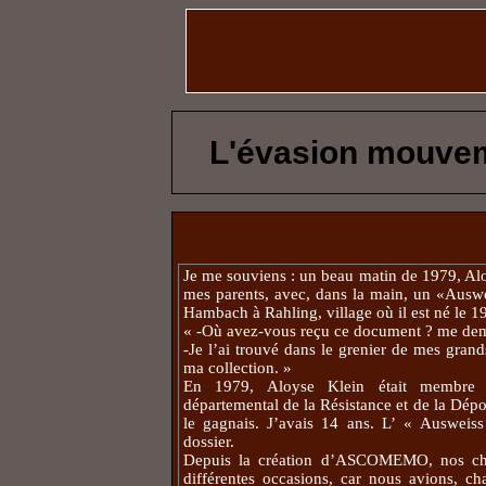
L'évasion mouve
Je me souviens : un beau matin de 1979, Al
mes parents, avec, dans la main, un «Ausw
Hambach à Rahling, village où il est né le 
« -Où avez-vous reçu ce document ? me dem
-Je l’ai trouvé dans le grenier de mes grands-
ma collection. »
En 1979, Aloyse Klein était membre
départemental de la Résistance et de la Dépor
le gagnais. J’avais 14 ans. L’ « Ausweiss
dossier.
Depuis la création d’ASCOMEMO, nos che
différentes occasions, car nous avions, ch