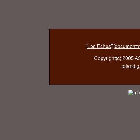
[
Les Echos
]][
documentat
Copyright(c) 2005 A
roland.g