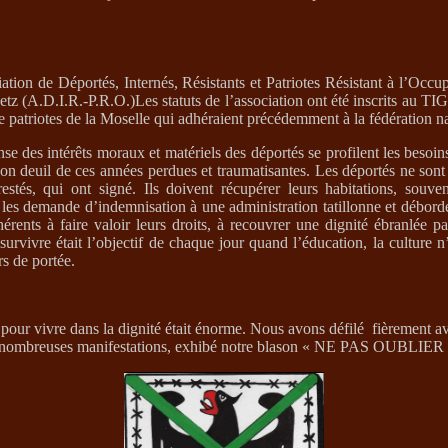
ation de Déportés, Internés, Résistants et Patriotes Résistant à l’Occ
tz (A.D.I.R.-P.R.O.)
Les statuts de l’association ont été inscrits au TI
 patriotes de la Moselle qui adhéraient précédemment à la fédération na
nse des intérêts moraux et matériels des déportés se profilent les besoi
 son deuil de ces années perdues et traumatisantes. Les déportés ne son
estés, qui ont signé. Ils doivent récupérer leurs habitations, souve
 les demande d’indemnisation à une administration tatillonne et débord
hérents à faire valoir leurs droits, à recouvrer une dignité ébranlée p
survivre était l’objectif de chaque jour quand l’éducation, la culture n
s de portée.
our vivre dans la dignité était énorme. Nous avons défilé
fièrement a
e nombreuses manifestations, exhibé notre blason « NE PAS OUBLIER 