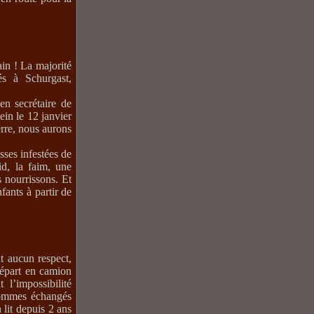
in ! La majorité
s à Schurgast,
n secrétaire de
in le 12 janvier
erre, nous aurons
sses infestées de
id, la faim, une
 nourrissons. Et
fants à partir de
t aucun respect,
départ en camion
l’impossibilité
sommes échangés
 lit depuis 2 ans