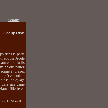
retour
à l’Occupation
ps dans la porte
Mon épouse Adèle
 armés de fusils
am ? Vous partez
rsonne et prenez
 la pièce pendant
; c’est un voyage
cé dans une usine
Haute Silésie en
t de la Moselle.