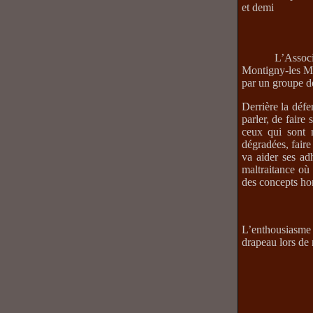
et demi
L’Associ
Montigny-les Me
par un groupe de
Derrière la défe
parler, de faire
ceux qui sont r
dégradées, faire
va aider ses ad
maltraitance où 
des concepts hor
L’enthousiasme p
drapeau lors d