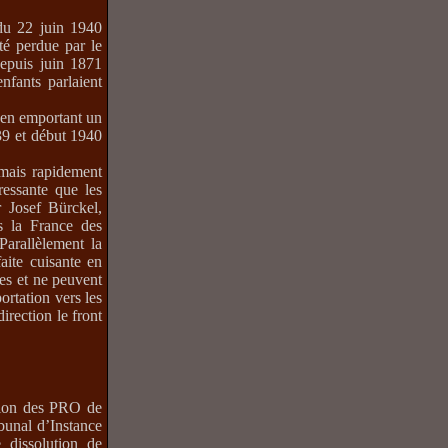
 du 22 juin 1940
té perdue par le
depuis juin 1871
nfants parlaient
s en emportant un
39 et début 1940
 mais rapidement
ressante que les
er
Josef Bürckel,
s la France des
Parallèlement la
aite cuisante en
nes et ne peuvent
ortation vers les
irection le front
ation des PRO de
ibunal d’Instance
dissolution de