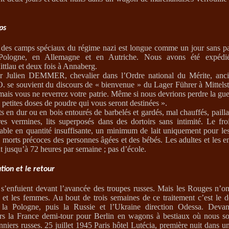
ps
e des camps spéciaux du régime nazi est longue comme un jour sans pa
Pologne, en Allemagne et en Autriche. Nous avons été expédié
ttlau et deux fois à Annaberg.
r Julien DEMMER, chevalier dans l’Ordre national du Mérite, ancie
O. se souvient du discours de « bienvenue » du Lager Führer à Mittelste
mais vous ne reverrez votre patrie. Même si nous devrions perdre la gu
petites doses de poudre qui vous seront destinées ».
s en dur ou en bois entourés de barbelés et gardés, mal chauffés, pailla
res vermines, lits superposés dans des dortoirs sans intimité. Le fro
rable en quantité insuffisante, un minimum de lait uniquement pour les
s morts précoces des personnes âgées et des bébés. Les adultes et les en
nt jusqu’à 72 heures par semaine ; pas d’école.
ation et le retour
s’enfuient devant l’avancée des troupes russes. Mais les Rouges n’on
les et les femmes. Au bout de trois semaines de ce traitement c’est le 
 la Pologne, puis la Russie et l’Ukraine direction Odessa. Devant 
rs la France demi-tour pour Berlin en wagons à bestiaux où nous 
nniers russes. 25 juillet 1945 Paris hôtel Lutécia, première nuit dans un