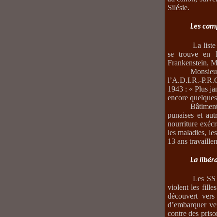
Silésie.
Les cam
La list
se trouve en 
Frankenstein, Mi
Monsieu
l’A.D.I.R.-P.R.
1943 : « Plus ja
encore quelques 
Bâtiment
punaises et aut
nourriture exéc
les maladies, le
13 ans travaille
La libér
Les SS 
violent les fil
découvert vers
d’embarquer ve
contre des priso