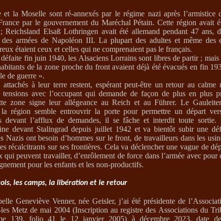
 et la Moselle sont ré-annexés par le régime nazi après l’armistice
France par le gouvernement du Maréchal Pétain. Cette région avait é
 ;
Reichsland Elsaß Lothringen avait été allemand pendant 47 ans, 
e des armées de Napoléon III. La plupart des adultes et même des e
ux étaient ceux et celles qui ne comprenaient pas le français.
défaite fin juin 1940, les Alsaciens Lorrains sont libres de partir ; mai
bitants de la zone proche du front avaient déjà été évacués en fin 19
le de guerre ».
, attachés à leur terre restent, espérant peut-être un retour au calme
s tensions avec l’occupant qui demande de façon de plus en plus p
ette zone signe leur allégeance au Reich et au Führer. Le Gauleit
 la région semble entrouvrir la porte pour permettre un départ ver
is devant l’afflux de demandes, il se fâche et interdit toute sortie. 
ne devant Stalingrad depuis juillet 1942 et va bientôt subir une déf
s Nazis ont besoin d’hommes sur le front, de travailleurs dans les usi
es récalcitrants sur ses frontières. Cela va déclencher une vague de dép
 qui peuvent travailler, d’enrôlement de force dans l’armée avec pour d
oignement pour les enfants et les non-productifs.
ois, les camps, la libération et le retour
elle Geneviève Venner, née Geisler, j’ai été présidente de l’Associ
les Metz de mai 2004 (I
nscription au registre des Associations du Tr
e 139, folio 41 le 12 janvier 2005) à décembre 2023, date de 