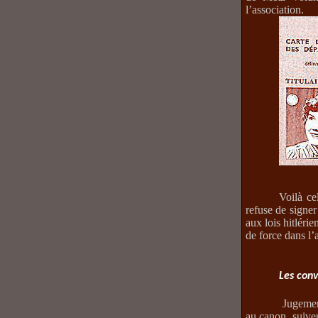
l’association.
Voilà ce
refuse de signe
aux lois hitléri
de force dans l
Les conv
Jugemen
au canon, suive