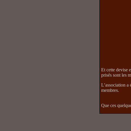
Et cette devise 
prisés sont les 
L’association a 
membres.
Que ces quelques