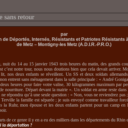
 sans retour
par
n de Déportés, Internés, Résistants et Patriotes Résistants 
de Metz – Montigny-les Metz (A.D.I.R.-P.R.O.)
, nuit du 14 au 15 janvier 1943 trois heures du matin, des grands cou
est c’est notre tour, nous nous doutions bien que cela devait arriver. 
 lit, nos deux enfants se réveillent. Un SS et deux soldats allemands
anon entrent sans ménagement dans la salle principale : « André Gonig
 deux heures pour faire votre valise, 30 kilogrammes maximum par pe
 de nourriture. Départ devant la mairie ». Un soldat en arme reste dans
 il ne répondra qu’à une seule question : « Non, vous ne reviendrez pas 
 Terville la famille est séparée ; je suis envoyé comme travailleur for
 la Ruhr, mon épouse et les deux enfants partent pour un camp en 
oir.
rts de ce genre il y en a eu des milliers dans les départements du Rhin e
 la déportation ?