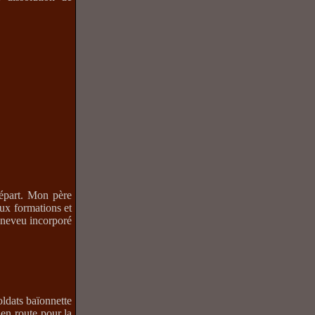
départ. Mon père
ux formations et
n neveu incorporé
oldats baïonnette
en route pour la