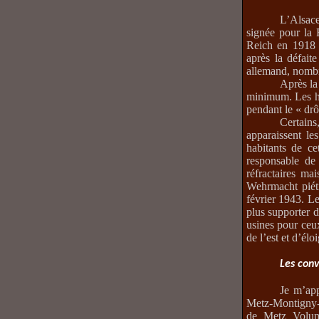
L’Alsace
signée pour la 
Reich en 1918
après la défait
allemand, nombre
Après la 
minimum. Les ha
pendant le « drô
Certains
apparaissent le
habitants de c
responsable de
réfractaires ma
Wehrmacht piéti
février 1943. Le
plus supporter d
usines pour ceux
de l’est et d’él
Les conv
Je m’app
Metz-Montigny-
de Metz Volum