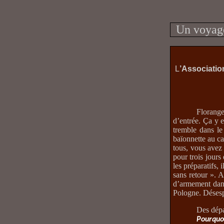
Un voyage
L
’Associatio
Florange
d’entrée. Ça y 
tremble dans le
baïonnette au c
tous, vous avez
pour trois jours
les préparatifs,
sans retour ». A
d’armement dans
Pologne. Désesp
Des dépa
Pourquoi