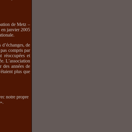
upation de Metz –
G en janvier 2005
tionale.
ns d’échanges, de
t pas compris par
nt réoccupées et
ée. L’association
ar des années de
’étaient plus que
vec notre propre
».