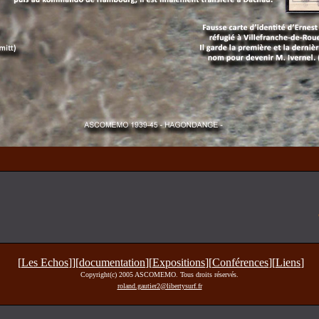
[
Les Echos
]][
documentation
][
Expositions
][
Conférences
][
Liens
]
Copyright(c) 2005 ASCOMEMO. Tous droits réservés.
roland.gautier2@libertysurf.fr