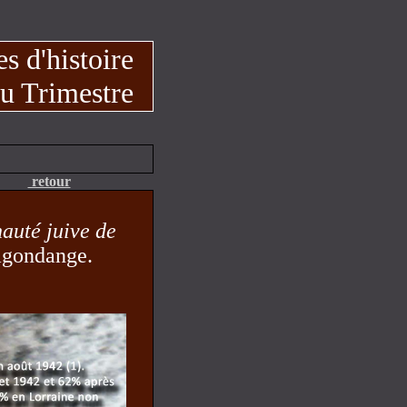
s d'histoire
u Trimestre
retour
uté juive de
agondange.